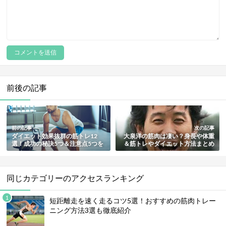
前後の記事
前の記事
次の記事
ダイエット効果抜群の筋トレ12
大泉洋の筋肉は凄い？身長や体重
選！成功の秘訣5つ＆注意点5つを
＆筋トレやダイエット方法まとめ
徹底解説
【画像付き】
同じカテゴリーのアクセスランキング
短距離走を速く走るコツ5選！おすすめの筋肉トレー
ニング方法3選も徹底紹介