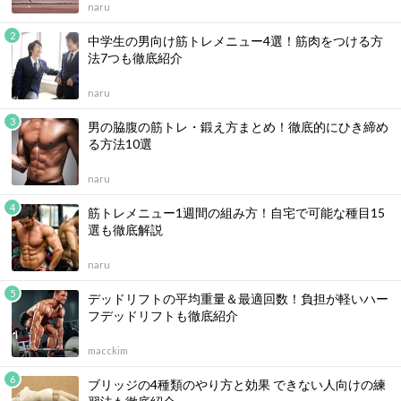
naru
中学生の男向け筋トレメニュー4選！筋肉をつける方
法7つも徹底紹介
naru
男の脇腹の筋トレ・鍛え方まとめ！徹底的にひき締め
る方法10選
naru
筋トレメニュー1週間の組み方！自宅で可能な種目15
選も徹底解説
naru
デッドリフトの平均重量＆最適回数！負担が軽いハー
フデッドリフトも徹底紹介
macckim
ブリッジの4種類のやり方と効果 できない人向けの練