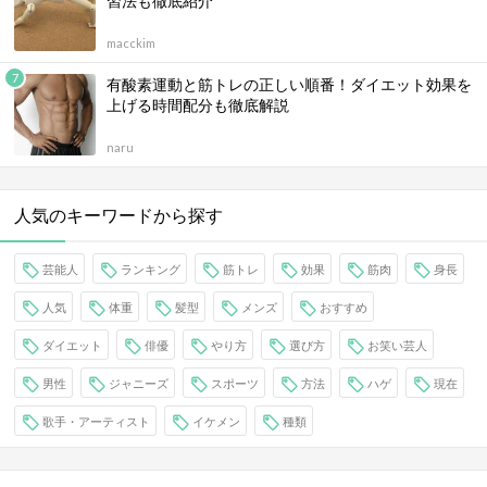
習法も徹底紹介
macckim
有酸素運動と筋トレの正しい順番！ダイエット効果を
上げる時間配分も徹底解説
naru
人気のキーワードから探す
芸能人
ランキング
筋トレ
効果
筋肉
身長
人気
体重
髪型
メンズ
おすすめ
ダイエット
俳優
やり方
選び方
お笑い芸人
男性
ジャニーズ
スポーツ
方法
ハゲ
現在
歌手・アーティスト
イケメン
種類