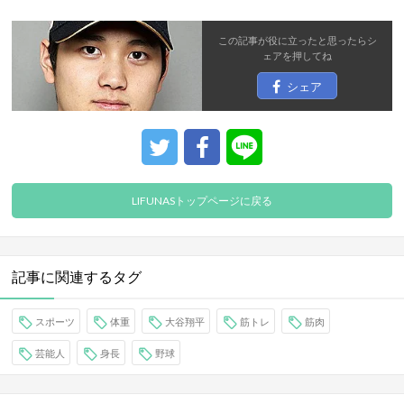
この記事が役に立ったと思ったら
シ
ェア
を押してね
シェア
LIFUNASトップページに戻る
記事に関連するタグ
スポーツ
体重
大谷翔平
筋トレ
筋肉
芸能人
身長
野球