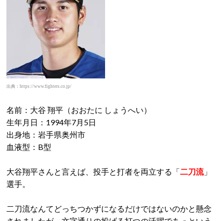
出典：https://www.fighters.co.jp/
名前：大谷 翔平（おおたに しょうへい）
生年月日：1994年7月5日
出身地：岩手県奥州市
血液型：B型
大谷翔平さんと言えば、投手と打者を両立する「
二刀流
」
選手。
二刀流なんてどっちつかずになるだけではないのかと懸念
されましたが、文字通りの投げる打つの活躍であっという