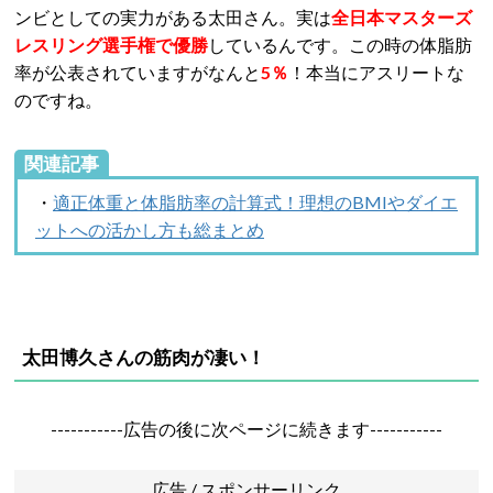
ンビとしての実力がある太田さん。実は
全日本マスターズ
レスリング選手権で優勝
しているんです。この時の体脂肪
率が公表されていますがなんと
5％
！本当にアスリートな
のですね。
関連記事
・
適正体重と体脂肪率の計算式！理想のBMIやダイエ
ットへの活かし方も総まとめ
太田博久さんの筋肉が凄い！
-----------広告の後に次ページに続きます-----------
広告 / スポンサーリンク