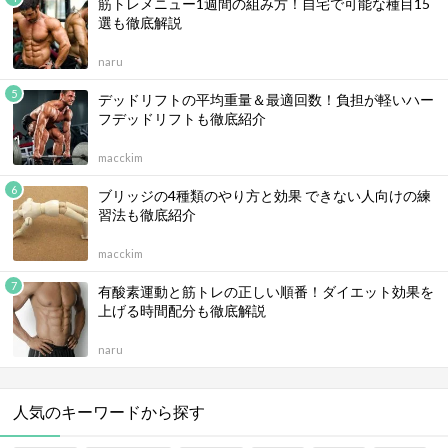
筋トレメニュー1週間の組み方！自宅で可能な種目15
選も徹底解説
naru
デッドリフトの平均重量＆最適回数！負担が軽いハー
フデッドリフトも徹底紹介
macckim
ブリッジの4種類のやり方と効果 できない人向けの練
習法も徹底紹介
macckim
有酸素運動と筋トレの正しい順番！ダイエット効果を
上げる時間配分も徹底解説
naru
人気のキーワードから探す