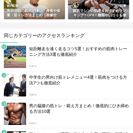
前の記事
次の記事
角田信朗の筋肉が凄い！身長や体
腹筋マシンの効果＆おすすめラン
重・筋トレ方法まとめ【画像付
キングTOP8！種類や口コミも徹
き】
底紹介
同じカテゴリーのアクセスランキング
短距離走を速く走るコツ5選！おすすめの筋肉トレー
ニング方法3選も徹底紹介
naru
中学生の男向け筋トレメニュー4選！筋肉をつける方
法7つも徹底紹介
naru
男の脇腹の筋トレ・鍛え方まとめ！徹底的にひき締め
る方法10選
naru