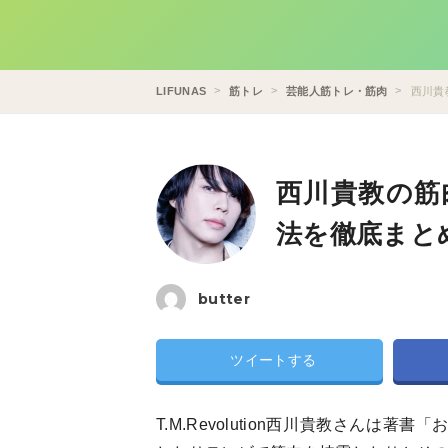
LIFUNAS
筋トレ
芸能人筋トレ・筋肉
西川貴
西川貴教の筋
法を徹底まと
butter
ツイートする
T.M.Revolution西川貴教さん