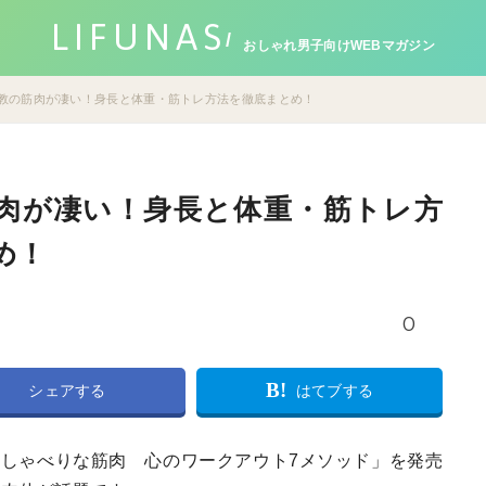
LIFUNAS
おしゃれ男子向けWEBマガジン
教の筋肉が凄い！身長と体重・筋トレ方法を徹底まとめ！
肉が凄い！身長と体重・筋トレ方
め！
0
B!
シェアする
はてブする
は著書「おしゃべりな筋肉 心のワークアウト7メソッド」を発売