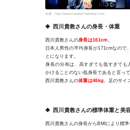
出典：http://www.creative-ka
kumei.com
西川貴教さんの身長・体重
西川貴教さんの
身長は161cm
。
日本人男性の平均身長が171cmなので
とになります。
身長の分布は、高すぎても低すぎても
かけることのない低身長であると言っ
西川貴教さんの
体重は46kg
。足のサイ
西川貴教さんの標準体重と美
西川貴教さんの身長からBMIにより標