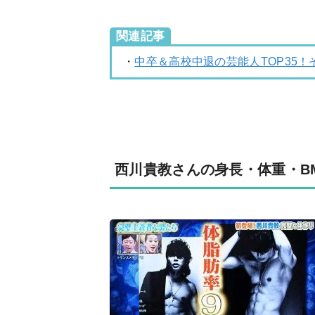
関連記事
・
中卒＆高校中退の芸能人TOP35
西川貴教さんの身長・体重・B