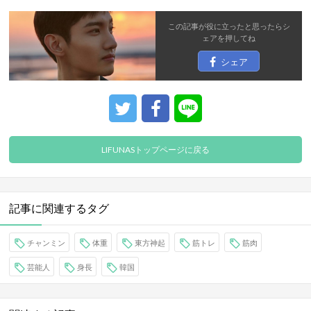
この記事が役に立ったと思ったら
シ
ェア
を押してね
シェア
LIFUNASトップページに戻る
記事に関連するタグ
チャンミン
体重
東方神起
筋トレ
筋肉
芸能人
身長
韓国