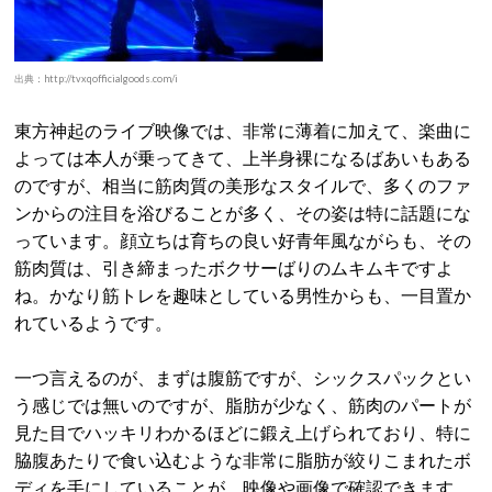
出典：http://tvxqofficialgoods.com/i
東方神起のライブ映像では、非常に薄着に加えて、楽曲に
よっては本人が乗ってきて、上半身裸になるばあいもある
のですが、相当に筋肉質の美形なスタイルで、多くのファ
ンからの注目を浴びることが多く、その姿は特に話題にな
っています。顔立ちは育ちの良い好青年風ながらも、その
筋肉質は、引き締まったボクサーばりのムキムキですよ
ね。かなり筋トレを趣味としている男性からも、一目置か
れているようです。
一つ言えるのが、まずは腹筋ですが、シックスパックとい
う感じでは無いのですが、脂肪が少なく、筋肉のパートが
見た目でハッキリわかるほどに鍛え上げられており、特に
脇腹あたりで食い込むような非常に脂肪が絞りこまれたボ
ディを手にしていることが、映像や画像で確認できます。