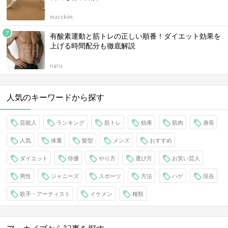
macckim
有酸素運動と筋トレの正しい順番！ダイエット効果を
上げる時間配分も徹底解説
naru
人気のキーワードから探す
芸能人
ランキング
筋トレ
効果
筋肉
身長
人気
体重
髪型
メンズ
おすすめ
ダイエット
俳優
やり方
選び方
お笑い芸人
男性
ジャニーズ
スポーツ
方法
ハゲ
現在
歌手・アーティスト
イケメン
種類