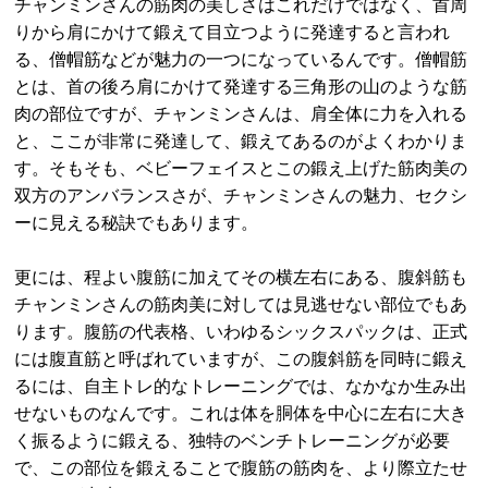
チャンミンさんの筋肉の美しさはこれだけではなく、首周
りから肩にかけて鍛えて目立つように発達すると言われ
る、僧帽筋などが魅力の一つになっているんです。僧帽筋
とは、首の後ろ肩にかけて発達する三角形の山のような筋
肉の部位ですが、チャンミンさんは、肩全体に力を入れる
と、ここが非常に発達して、鍛えてあるのがよくわかりま
す。そもそも、ベビーフェイスとこの鍛え上げた筋肉美の
双方のアンバランスさが、チャンミンさんの魅力、セクシ
ーに見える秘訣でもあります。
更には、程よい腹筋に加えてその横左右にある、腹斜筋も
チャンミンさんの筋肉美に対しては見逃せない部位でもあ
ります。腹筋の代表格、いわゆるシックスパックは、正式
には腹直筋と呼ばれていますが、この腹斜筋を同時に鍛え
るには、自主トレ的なトレーニングでは、なかなか生み出
せないものなんです。これは体を胴体を中心に左右に大き
く振るように鍛える、独特のベンチトレーニングが必要
で、この部位を鍛えることで腹筋の筋肉を、より際立たせ