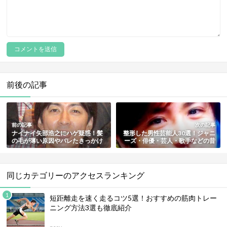
前後の記事
前の記事
次の記事
ナイナイ矢部浩之にハゲ疑惑！髪
整形した男性芸能人30選！ジャニ
の毛が薄い原因やバレたきっかけ
ーズ・俳優・芸人・歌手などの昔
も解説
と現在を検証
同じカテゴリーのアクセスランキング
短距離走を速く走るコツ5選！おすすめの筋肉トレー
ニング方法3選も徹底紹介