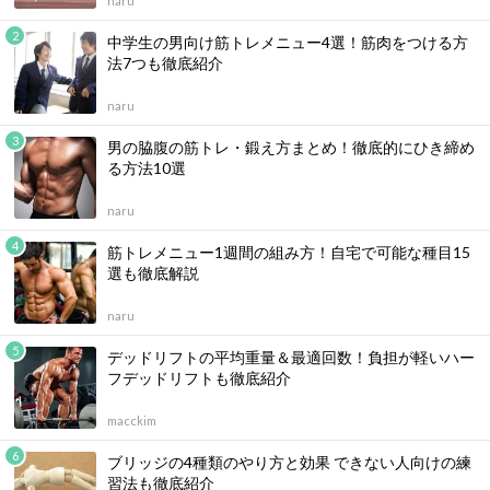
naru
中学生の男向け筋トレメニュー4選！筋肉をつける方
法7つも徹底紹介
naru
男の脇腹の筋トレ・鍛え方まとめ！徹底的にひき締め
る方法10選
naru
筋トレメニュー1週間の組み方！自宅で可能な種目15
選も徹底解説
naru
デッドリフトの平均重量＆最適回数！負担が軽いハー
フデッドリフトも徹底紹介
macckim
ブリッジの4種類のやり方と効果 できない人向けの練
習法も徹底紹介