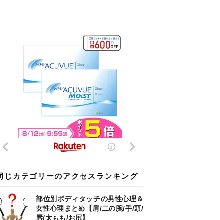
同じカテゴリーのアクセスランキング
部位別ボディタッチの男性心理＆
女性心理まとめ【肩/二の腕/手/頭/
唇/太もも/お尻】