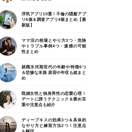
浮気アプリ10選！不倫の隠蔽アプ
リ6個＆調査アプリ4個まとめ【最
新版】
ママ活の相場とやり方3つ・危険
やトラブル事例4つ・逮捕の可能
性まとめ
就職氷河期世代の年齢や特徴6つ
＆悲惨な末路 原因や年収も総まと
め
既婚女性と独身男性の恋愛心理！
デートに誘うテクニック＆褒め言
葉や注意点も紹介
ディープキスの効果3つ＆具体的
なやり方と練習方法2つ！注意点
も解説