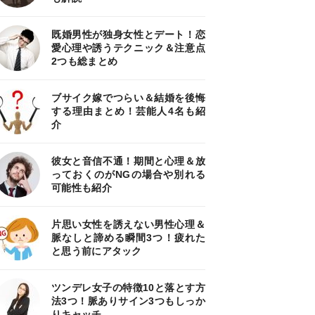
既婚男性が独身女性とデート！恋
愛心理や誘うテクニック＆注意点
2つも総まとめ
ブサイク嫁でつらい＆結婚を後悔
する理由まとめ！芸能人4名も紹
介
彼女と音信不通！期間と心理＆放
っておくのがNGの場合や別れる
可能性も紹介
片思い女性を誘えない男性心理＆
脈なしと諦める瞬間3つ！疲れた
と思う前にアタック
ツンデレ女子の特徴10と落とす方
法3つ！脈ありサイン3つもしっか
りキャッチ