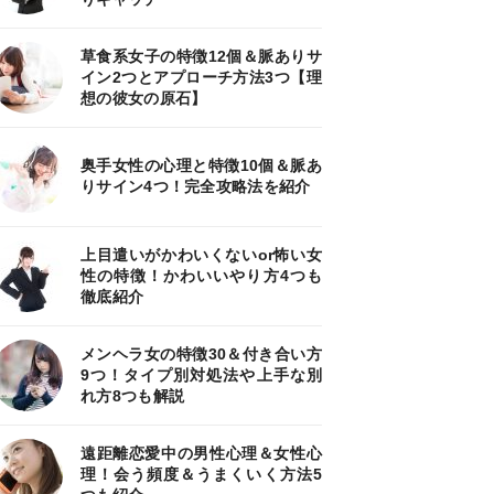
草食系女子の特徴12個＆脈ありサ
イン2つとアプローチ方法3つ【理
想の彼女の原石】
奥手女性の心理と特徴10個＆脈あ
りサイン4つ！完全攻略法を紹介
上目遣いがかわいくないor怖い女
性の特徴！かわいいやり方4つも
徹底紹介
メンヘラ女の特徴30＆付き合い方
9つ！タイプ別対処法や上手な別
れ方8つも解説
遠距離恋愛中の男性心理＆女性心
理！会う頻度＆うまくいく方法5