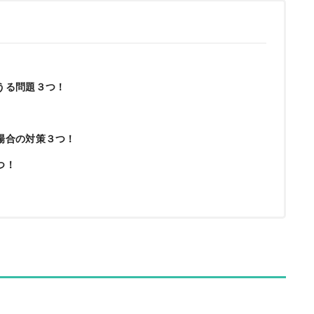
うる問題３つ！
場合の対策３つ！
つ！