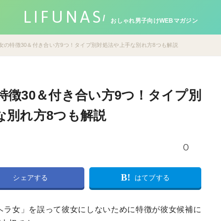
LIFUNAS
おしゃれ男子向けWEBマガジン
女の特徴30＆付き合い方9つ！タイプ別対処法や上手な別れ方8つも解説
特徴30＆付き合い方9つ！タイプ別
な別れ方8つも解説
0
B!
シェアする
はてブする
ヘラ女」を誤って彼女にしないために特徴が彼女候補に