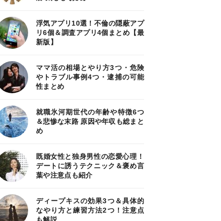
浮気アプリ10選！不倫の隠蔽アプ
リ6個＆調査アプリ4個まとめ【最
新版】
ママ活の相場とやり方3つ・危険
やトラブル事例4つ・逮捕の可能
性まとめ
就職氷河期世代の年齢や特徴6つ
＆悲惨な末路 原因や年収も総まと
め
既婚女性と独身男性の恋愛心理！
デートに誘うテクニック＆褒め言
葉や注意点も紹介
ディープキスの効果3つ＆具体的
なやり方と練習方法2つ！注意点
も解説