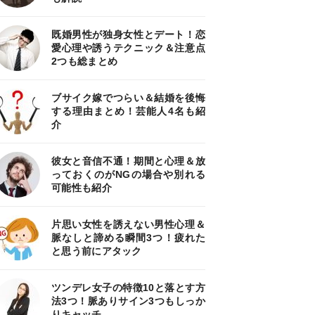
既婚男性が独身女性とデート！恋
愛心理や誘うテクニック＆注意点
2つも総まとめ
ブサイク嫁でつらい＆結婚を後悔
する理由まとめ！芸能人4名も紹
介
彼女と音信不通！期間と心理＆放
っておくのがNGの場合や別れる
可能性も紹介
片思い女性を誘えない男性心理＆
脈なしと諦める瞬間3つ！疲れた
と思う前にアタック
ツンデレ女子の特徴10と落とす方
法3つ！脈ありサイン3つもしっか
りキャッチ