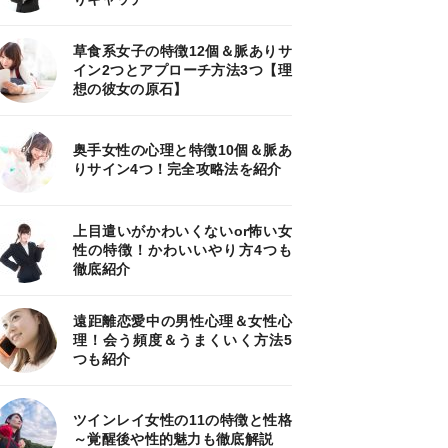
草食系女子の特徴12個＆脈ありサ
イン2つとアプローチ方法3つ【理
想の彼女の原石】
奥手女性の心理と特徴10個＆脈あ
りサイン4つ！完全攻略法を紹介
上目遣いがかわいくないor怖い女
性の特徴！かわいいやり方4つも
徹底紹介
遠距離恋愛中の男性心理＆女性心
理！会う頻度＆うまくいく方法5
つも紹介
ツインレイ女性の11の特徴と性格
～覚醒後や性的魅力も徹底解説