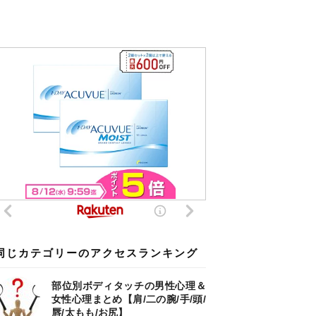
同じカテゴリーのアクセスランキング
部位別ボディタッチの男性心理＆
女性心理まとめ【肩/二の腕/手/頭/
唇/太もも/お尻】