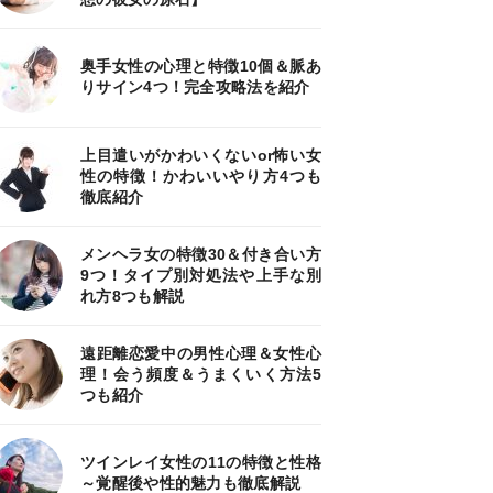
奥手女性の心理と特徴10個＆脈あ
りサイン4つ！完全攻略法を紹介
上目遣いがかわいくないor怖い女
性の特徴！かわいいやり方4つも
徹底紹介
メンヘラ女の特徴30＆付き合い方
9つ！タイプ別対処法や上手な別
れ方8つも解説
遠距離恋愛中の男性心理＆女性心
理！会う頻度＆うまくいく方法5
つも紹介
ツインレイ女性の11の特徴と性格
～覚醒後や性的魅力も徹底解説