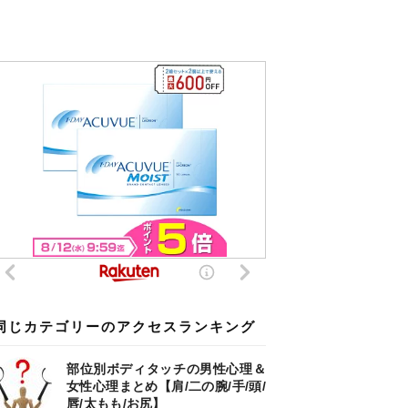
同じカテゴリーのアクセスランキング
部位別ボディタッチの男性心理＆
女性心理まとめ【肩/二の腕/手/頭/
唇/太もも/お尻】