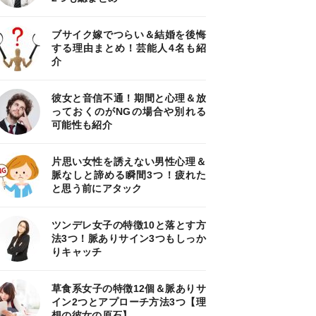
ブサイク嫁でつらい＆結婚を後悔
する理由まとめ！芸能人4名も紹
介
彼女と音信不通！期間と心理＆放
っておくのがNGの場合や別れる
可能性も紹介
片思い女性を誘えない男性心理＆
脈なしと諦める瞬間3つ！疲れた
と思う前にアタック
ツンデレ女子の特徴10と落とす方
法3つ！脈ありサイン3つもしっか
りキャッチ
草食系女子の特徴12個＆脈ありサ
イン2つとアプローチ方法3つ【理
想の彼女の原石】