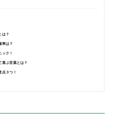
とは？
確率は？
ニック！
て喜ぶ言葉とは？
意点３つ！