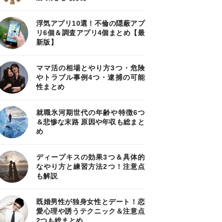
浮気アプリ10選！不倫の隠蔽アプ
リ6個＆調査アプリ4個まとめ【最
新版】
ママ活の相場とやり方3つ・危険
やトラブル事例4つ・逮捕の可能
性まとめ
就職氷河期世代の年齢や特徴6つ
＆悲惨な末路 原因や年収も総まと
め
ディープキスの効果3つ＆具体的
なやり方と練習方法2つ！注意点
も解説
既婚男性が独身女性とデート！恋
愛心理や誘うテクニック＆注意点
2つも総まとめ