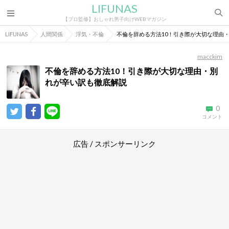
LIFUNAS
【プロ監修】おしゃれ男子向けWEBマガジン
LIFUNAS
人間関係
浮気・不倫
不倫を辞める方法10！引き際が大切な理由
macckim
不倫を辞める方法10！引き際が大切な理由・別
れが辛い訳も徹底解説
0
コメント
広告 / スポンサーリンク