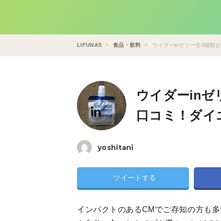
LIFUNAS
食品・飲料
ウイダーinゼリー全8種
ウイダーin
口コミ！ダイ
yoshitani
ツイートする
インパクトのあるCMでご存知の方も多