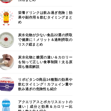
栄養ドリンクは飲み過ぎ危険｜効
果や副作用＆飲むタイミングまと
め
炭水化物が少ない食品22選の摂取
で健康に！メリット＆過剰摂取の
リスク総まとめ
炭水化物と糖質の違い＆カロリー
を知って正しい食事制限！太る原
因も徹底解説
リポビタンD商品14種類の効果や
飲むタイミング！カフェイン量や
飲み過ぎの危険性も紹介
アクエリアスとポカリスエットの
違い｜成分と効果＆カロリー比