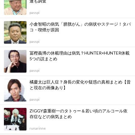
連も調査
passpi
小倉智昭の病気「膀胱がん」の病状やステージ！タバ
コ・喫煙が原因
passpi
冨樫義博の休載理由は病気？HUNTER×HUNTER休載
5つの説まとめ
passpi
橘慶太は巨人症？身長の変化や疑惑の真相まとめ【昔
と現在の画像あり】
passpi
ZIGGY森重樹一のタトゥー＆若い頃のアルコール依
存症などの病気まとめ
runarinne