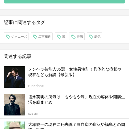
記事に関連するタグ
ジャニーズ
二宮和也
嵐
持病
病気
関連する記事
メンヘラ芸能人35選・女性男性別！具体的な症状や
現在なども解説【最新版】
runarinne
徳永英明の病気は「もやもや病」現在の容体や闘病生
活を総まとめ
passpi
大塚範一の現在に死去説？白血病の症状や福島との関