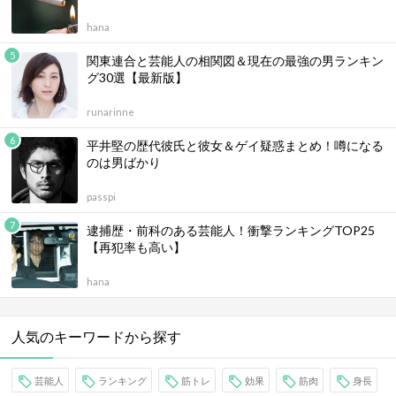
hana
関東連合と芸能人の相関図＆現在の最強の男ランキン
グ30選【最新版】
runarinne
平井堅の歴代彼氏と彼女＆ゲイ疑惑まとめ！噂になる
のは男ばかり
passpi
逮捕歴・前科のある芸能人！衝撃ランキングTOP25
【再犯率も高い】
hana
人気のキーワードから探す
芸能人
ランキング
筋トレ
効果
筋肉
身長