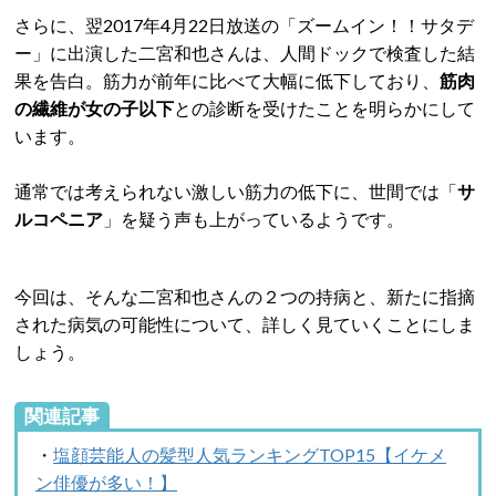
さらに、翌2017年4月22日放送の「ズームイン！！サタデ
ー」に出演した二宮和也さんは、人間ドックで検査した結
果を告白。筋力が前年に比べて大幅に低下しており、
筋肉
の繊維が女の子以下
との診断を受けたことを明らかにして
います。
通常では考えられない激しい筋力の低下に、世間では「
サ
ルコペニア
」を疑う声も上がっているようです。
今回は、そんな二宮和也さんの２つの持病と、新たに指摘
された病気の可能性について、詳しく見ていくことにしま
しょう。
関連記事
・
塩顔芸能人の髪型人気ランキングTOP15【イケメ
ン俳優が多い！】