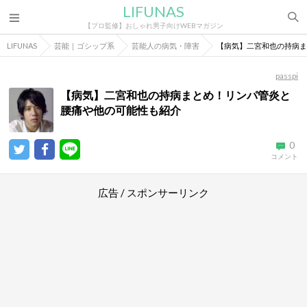
LIFUNAS
【プロ監修】おしゃれ男子向けWEBマガジン
LIFUNAS
芸能｜ゴシップ系
芸能人の病気・障害
【病気】二宮和也の持病ま
passpi
【病気】二宮和也の持病まとめ！リンパ管炎と
腰痛や他の可能性も紹介
0
コメント
広告 / スポンサーリンク