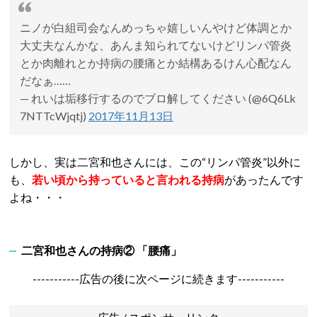
ニノが白組司会なんめっちゃ嬉しいんやけど体調とか
大丈夫なんかな、あんま知られてないけどリンパ管炎
とか肉離れとか持病の腰痛とか結構あるけん心配なん
だなぁ……
— れいは垢移行するのでブロ解してください (@6Q6Lk
7NTTcWjqtj)
2017年11月13日
しかし、実は二宮和也さんには、この“リンパ管炎”以外に
も、
若い頃から持っていると言われる
持病
があったんです
よね・・・
二宮和也さんの持病② 「腰痛」
-----------広告の後に次ページに続きます-----------