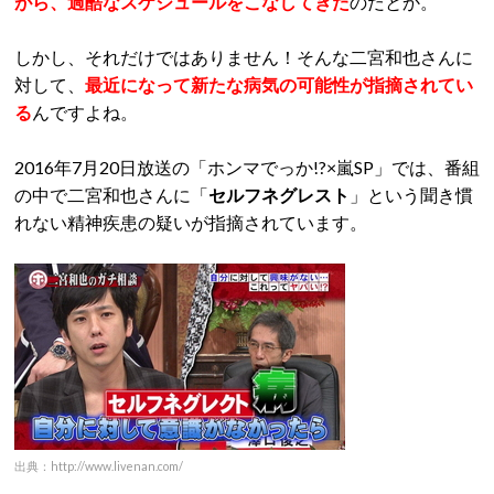
がら、過酷なスケジュールをこなしてきた
のだとか。
しかし、それだけではありません！そんな二宮和也さんに
対して、
最近になって新たな
病気
の可能性が指摘されてい
る
んですよね。
2016年7月20日放送の「ホンマでっか!?×嵐SP」では、番組
の中で二宮和也さんに「
セルフネグレスト
」という聞き慣
れない精神疾患の疑いが指摘されています。
出典：http://www.livenan.com/