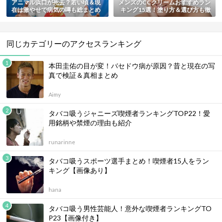
アニマル浜口が死去？若い頃＆現
メンズのCCクリームおすすめラン
在は激やせで病気の噂も総まとめ
キング15選！塗り方＆選び方も徹
底解説
同じカテゴリーのアクセスランキング
本田圭佑の目が変！バセドウ病が原因？昔と現在の写
真で検証＆真相まとめ
Aimy
タバコ吸うジャニーズ喫煙者ランキングTOP22！愛
用銘柄や禁煙の理由も紹介
runarinne
タバコ吸うスポーツ選手まとめ！喫煙者15人をラン
キング【画像あり】
hana
タバコ吸う男性芸能人！意外な喫煙者ランキングTO
P23【画像付き】