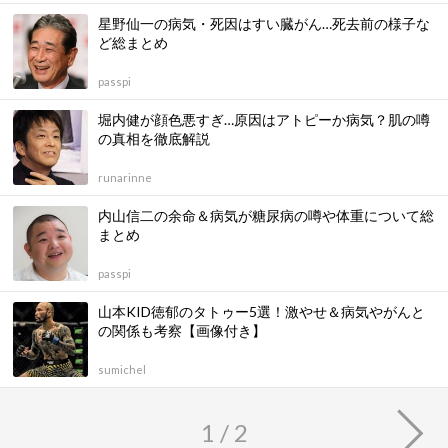
星野仙一の病気・死因はすい臓がん…死去前の様子な
ど総まとめ
passpi
堀内健が顔色悪すぎ…原因はアトピーか病気？肌の噂
の真相を徹底解説
runarinne
内山信二の余命＆病気が糖尿病の噂や体重について総
まとめ
passpi
山本KID徳郁のタトゥー5選！激やせ＆病気やがんと
の関係も考察【画像付き】
sumichel
1 / 2