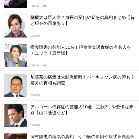
runarinne
橘慶太は巨人症？身長の変化や疑惑の真相まとめ【昔
と現在の画像あり】
passpi
摂食障害の芸能人31名！拒食症＆過食症の有名人を
チェック【最新版】
runarinne
加藤茶の病気は大動脈解離！パーキンソン病の噂も？
震えの真相も調査
passpi
アルコール依存症の芸能人10選！症状2つや悲惨な末
路【山口達也など】
passpi
岡村隆史の病気の真相！うつ病の原因や症状＆長期休