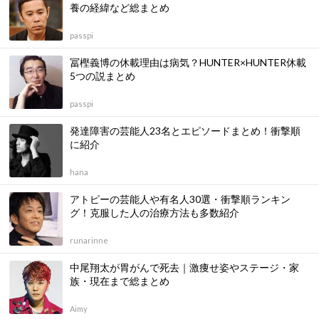
養の経緯など総まとめ
passpi
冨樫義博の休載理由は病気？HUNTER×HUNTER休載
5つの説まとめ
passpi
発達障害の芸能人23名とエピソードまとめ！衝撃順
に紹介
hana
アトピーの芸能人や有名人30選・衝撃順ランキン
グ！克服した人の治療方法も多数紹介
runarinne
中尾翔太が胃がんで死去｜激痩せ姿やステージ・家
族・現在まで総まとめ
Aimy