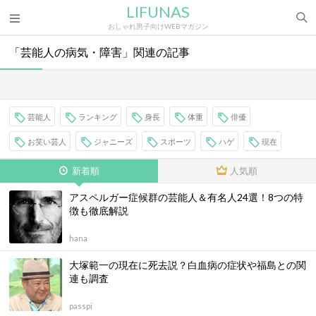
LIFUNAS
おしゃれ男子向けWEBマガジン
「芸能人の病気・障害」関連の記事
芸能人
ランキング
身長
体重
俳優
お笑い芸人
ジャニーズ
スポーツ
ハゲ
現在
新着順
人気順
アスペルガー症候群の芸能人＆有名人24選！8つの特
徴も徹底解説
hana
大塚範一の現在に死去説？白血病の症状や福島との関
連も調査
passpi