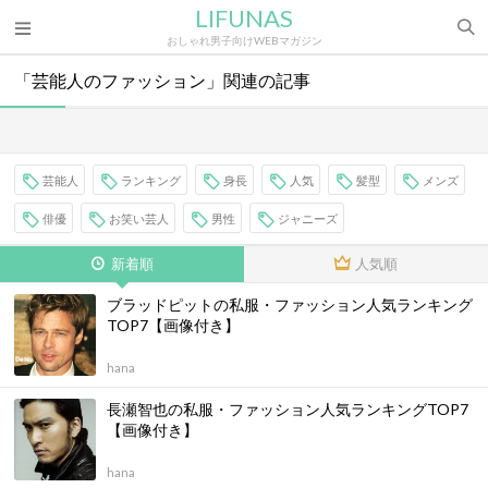
LIFUNAS
おしゃれ男子向けWEBマガジン
「芸能人のファッション」関連の記事
芸能人
ランキング
身長
人気
髪型
メンズ
俳優
お笑い芸人
男性
ジャニーズ
新着順
人気順
ブラッドピットの私服・ファッション人気ランキング
TOP7【画像付き】
hana
長瀬智也の私服・ファッション人気ランキングTOP7
【画像付き】
hana