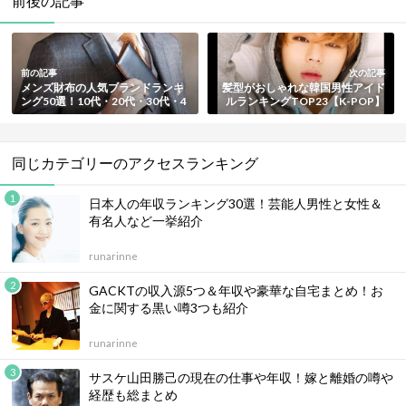
前後の記事
前の記事
次の記事
メンズ財布の人気ブランドランキ
髪型がおしゃれな韓国男性アイド
ング50選！10代・20代・30代・4
ルランキングTOP23【K-POP】
0代・50代以上と年代別に紹介
同じカテゴリーのアクセスランキング
日本人の年収ランキング30選！芸能人男性と女性＆
有名人など一挙紹介
runarinne
GACKTの収入源5つ＆年収や豪華な自宅まとめ！お
金に関する黒い噂3つも紹介
runarinne
サスケ山田勝己の現在の仕事や年収！嫁と離婚の噂や
経歴も総まとめ