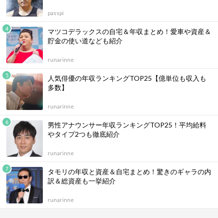
passpi
マツコデラックスの自宅＆年収まとめ！愛車や資産＆
貯金の使い道なども紹介
runarinne
人気俳優の年収ランキングTOP25【億単位も収入も
多数】
runarinne
男性アナウンサー年収ランキングTOP25！平均給料
やタイプ2つも徹底紹介
runarinne
タモリの年収と資産＆自宅まとめ！驚きのギャラの内
訳＆総資産も一挙紹介
runarinne