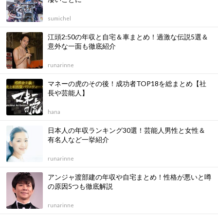
sumichel
江頭2:50の年収と自宅＆車まとめ！過激な伝説5選＆
意外な一面も徹底紹介
runarinne
マネーの虎のその後！成功者TOP18を総まとめ【社
長や芸能人】
hana
日本人の年収ランキング30選！芸能人男性と女性＆
有名人など一挙紹介
runarinne
アンジャ渡部建の年収や自宅まとめ！性格が悪いと噂
の原因5つも徹底解説
runarinne