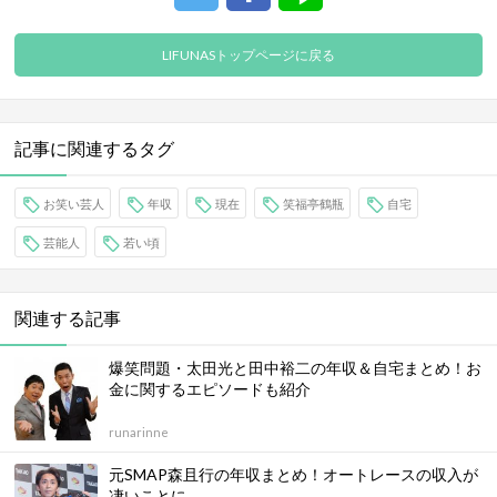
LIFUNASトップページに戻る
記事に関連するタグ
お笑い芸人
年収
現在
笑福亭鶴瓶
自宅
芸能人
若い頃
関連する記事
爆笑問題・太田光と田中裕二の年収＆自宅まとめ！お
金に関するエピソードも紹介
runarinne
元SMAP森且行の年収まとめ！オートレースの収入が
凄いことに