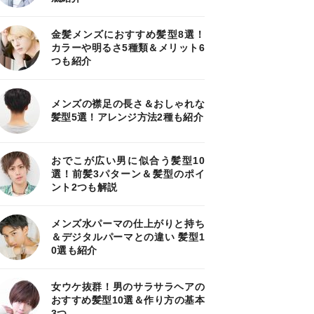
金髪メンズにおすすめ髪型8選！
カラーや明るさ5種類＆メリット6
つも紹介
メンズの襟足の長さ＆おしゃれな
髪型5選！アレンジ方法2種も紹介
おでこが広い男に似合う髪型10
選！前髪3パターン＆髪型のポイ
ント2つも解説
メンズ水パーマの仕上がりと持ち
＆デジタルパーマとの違い 髪型1
0選も紹介
女ウケ抜群！男のサラサラヘアの
おすすめ髪型10選＆作り方の基本
3つ