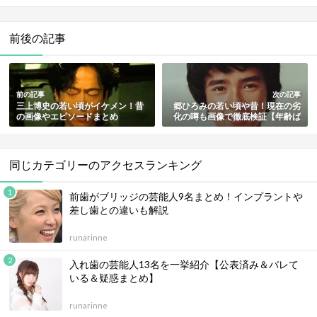
前後の記事
前の記事
次の記事
三上博史の若い頃がイケメン！昔
郷ひろみの若い頃や昔！現在の劣
の画像やエピソードまとめ
化の噂も画像で徹底検証【年齢ば
けもの】
同じカテゴリーのアクセスランキング
前歯がブリッジの芸能人9名まとめ！インプラントや
差し歯との違いも解説
runarinne
入れ歯の芸能人13名を一挙紹介【公表済み＆バレて
いる＆疑惑まとめ】
runarinne