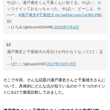
やばい。瀬戸康史くん千葉くんに似てる。やばい、カ
ッコイイっておもっちゃった。やばい。どーしよ。や
べー。
#瀬戸康史
#千葉雄大
pic.twitter.com/Ua3NLP8K
8V
— ひろみ (@hiromi050498)
2016年5月6日
瀬戸康史と千葉雄大の見分けが付かなくなってた(；´Д
｀)
— ばたこ (@bata0318)
2017年10月19日
そこで今回、そんな話題の瀬戸康史さんと千葉雄大さんに
ついて、具体的にどんな点が似ているのか？５つのポイン
トにわけて徹底比較してみました。