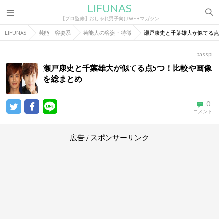
LIFUNAS
【プロ監修】おしゃれ男子向けWEBマガジン
LIFUNAS
芸能｜容姿系
芸能人の容姿・特徴
瀬戸康史と千葉雄大が似てる点
passpi
瀬戸康史と千葉雄大が似てる点5つ！比較や画像
を総まとめ
0
コメント
広告 / スポンサーリンク