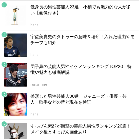
低身長の男性芸能人23選！小柄でも魅力的な人が多
い【画像付き】
hana
宇佐美貴史のタトゥーの意味＆場所！入れた理由やモ
チーフも紹介
hana
団子鼻の芸能人男性イケメンランキングTOP20！特
徴や魅力も徹底解説
runarinne
整形した男性芸能人30選！ジャニーズ・俳優・芸
人・歌手などの昔と現在を検証
hana
すっぴん素顔が衝撃の芸能人男性ランキング20選！
メイク後とすっぴん画像あり