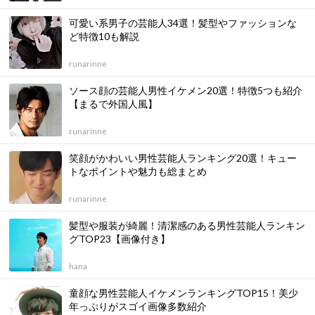
可愛い系男子の芸能人34選！髪型やファッションな
ど特徴10も解説
runarinne
ソース顔の芸能人男性イケメン20選！特徴5つも紹介
【まるで外国人風】
runarinne
笑顔がかわいい男性芸能人ランキング20選！キュー
トなポイントや魅力も総まとめ
runarinne
髪型や服装が綺麗！清潔感のある男性芸能人ランキン
グTOP23【画像付き】
hana
童顔な男性芸能人イケメンランキングTOP15！美少
年っぷりがスゴイ画像多数紹介