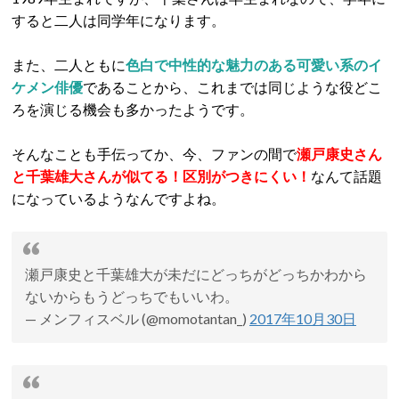
すると二人は同学年になります。
また、二人ともに
色白で中性的な魅力のある可愛い系のイ
ケメン俳優
であることから、これまでは同じような役どこ
ろを演じる機会も多かったようです。
そんなことも手伝ってか、今、ファンの間で
瀬戸康史
さん
と
千葉雄大
さんが
似てる
！区別がつきにくい！
なんて話題
になっているようなんですよね。
瀬戸康史と千葉雄大が未だにどっちがどっちかわから
ないからもうどっちでもいいわ。
— メンフィスベル (@momotantan_)
2017年10月30日