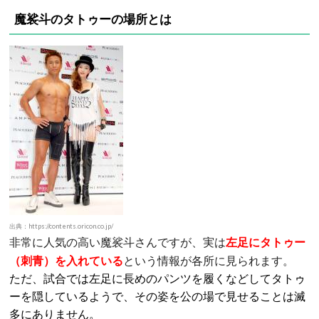
魔裟斗のタトゥーの場所とは
出典：https://contents.oricon.co.jp/
非常に人気の高い
さんですが、実は
左
足にタトゥー
魔裟斗
（刺青）を入れている
という情報が各所に見られます。
ただ、試合では左足に長めのパンツを履くなどしてタトゥ
ーを隠しているようで、その姿を公の場で見せることは滅
多にありません。