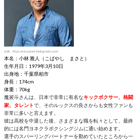
出典：https://encrypted-tbn0.gstatic.com/
本名：小林 雅人（こばやし まさと）
生年月日：1979年3月10日
出身地：千葉県柏市
身長：174cm
体重：70kg
さんは、日本で非常に有名な
キックボクサー、格闘
魔裟斗
家、タレント
で、そのルックスの良さからも女性ファンも
非常に多いと言えます。
彼は高校を中退した後、さまざまな職を転々として、最終
的には名門ヨネクラボクシングジムに通い始めます。
選手のスパーリングパートナーを勤めていたところから一