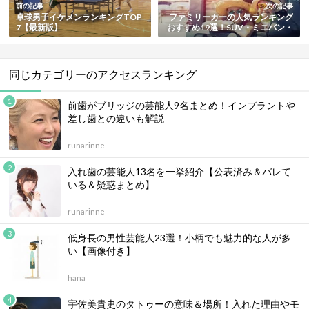
前の記事
次の記事
卓球男子イケメンランキングTOP
ファミリーカーの人気ランキング
7【最新版】
おすすめ19選！SUV・ミニバン・
セダンなどタイプ別
同じカテゴリーのアクセスランキング
前歯がブリッジの芸能人9名まとめ！インプラントや
差し歯との違いも解説
runarinne
入れ歯の芸能人13名を一挙紹介【公表済み＆バレて
いる＆疑惑まとめ】
runarinne
低身長の男性芸能人23選！小柄でも魅力的な人が多
い【画像付き】
hana
宇佐美貴史のタトゥーの意味＆場所！入れた理由やモ