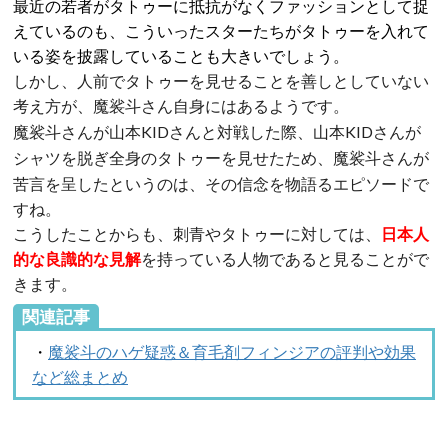
最近の若者がタトゥーに抵抗がなくファッションとして捉
えているのも、こういったスターたちがタトゥーを入れて
いる姿を披露していることも大きいでしょう。
しかし、人前でタトゥーを見せることを善しとしていない
考え方が、
さん自身にはあるようです。
魔裟斗
さんが山本KIDさんと対戦した際、山本KIDさんが
魔裟斗
シャツを脱ぎ全身のタトゥーを見せたため、
さんが
魔裟斗
苦言を呈したというのは、その信念を物語るエピソードで
すね。
こうしたことからも、刺青やタトゥーに対しては、
日本人
的な良識的な見解
を持っている人物であると見ることがで
きます。
関連記事
・
魔裟斗のハゲ疑惑＆育毛剤フィンジアの評判や効果
など総まとめ