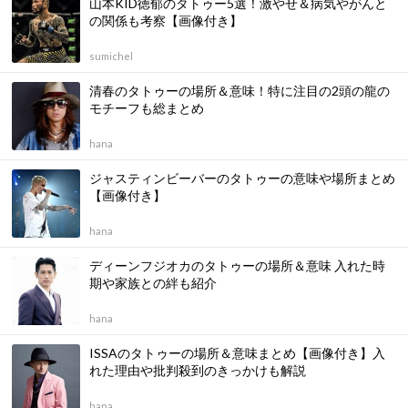
山本KID徳郁のタトゥー5選！激やせ＆病気やがんと
の関係も考察【画像付き】
sumichel
清春のタトゥーの場所＆意味！特に注目の2頭の龍の
モチーフも総まとめ
hana
ジャスティンビーバーのタトゥーの意味や場所まとめ
【画像付き】
hana
ディーンフジオカのタトゥーの場所＆意味 入れた時
期や家族との絆も紹介
hana
ISSAのタトゥーの場所＆意味まとめ【画像付き】入
れた理由や批判殺到のきっかけも解説
hana