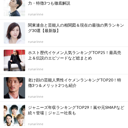
力・特徴3つも徹底解説
runarinne
関東連合と芸能人の相関図＆現在の最強の男ランキン
グ30選【最新版】
runarinne
ホスト歴代イケメン人気ランキングTOP25！最高売
上＆伝説のエピソードなど総まとめ
runarinne
老け顔の芸能人男性イケメンランキングTOP20！特
徴3つ＆メリット2つも紹介
runarinne
ジャニーズ年収ランキングTOP29！嵐や元SMAPなど
続々登場｜ジャニー社長も
runarinne