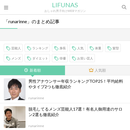
LIFUNAS
おしゃれ男子向けWEBマガジン
「runarinne」のまとめ記事
芸能人
ランキング
身長
人気
体重
髪型
メンズ
ダイエット
俳優
お笑い芸人
新着順
人気順
男性アナウンサー年収ランキングTOP25！平均給料
やタイプ2つも徹底紹介
runarinne
脱毛してるメンズ芸能人17選！有名人御用達のサロ
ン2選も徹底紹介
runarinne