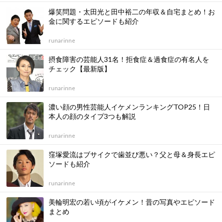
爆笑問題・太田光と田中裕二の年収＆自宅まとめ！お
金に関するエピソードも紹介
runarinne
摂食障害の芸能人31名！拒食症＆過食症の有名人を
チェック【最新版】
runarinne
濃い顔の男性芸能人イケメンランキングTOP25！日
本人の顔のタイプ3つも解説
runarinne
窪塚愛流はブサイクで歯並び悪い？父と母＆身長エピ
ソードも紹介
runarinne
美輪明宏の若い頃がイケメン！昔の写真やエピソード
まとめ