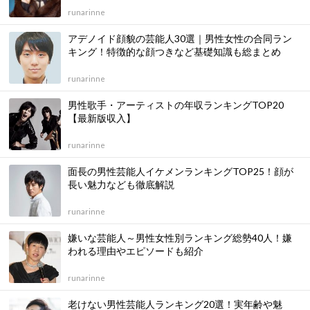
runarinne
アデノイド顔貌の芸能人30選｜男性女性の合同ラン
キング！特徴的な顔つきなど基礎知識も総まとめ
runarinne
男性歌手・アーティストの年収ランキングTOP20
【最新版収入】
runarinne
面長の男性芸能人イケメンランキングTOP25！顔が
長い魅力なども徹底解説
runarinne
嫌いな芸能人～男性女性別ランキング総勢40人！嫌
われる理由やエピソードも紹介
runarinne
老けない男性芸能人ランキング20選！実年齢や魅