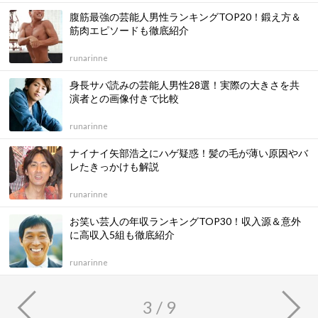
腹筋最強の芸能人男性ランキングTOP20！鍛え方＆
筋肉エピソードも徹底紹介
runarinne
身長サバ読みの芸能人男性28選！実際の大きさを共
演者との画像付きで比較
runarinne
ナイナイ矢部浩之にハゲ疑惑！髪の毛が薄い原因やバ
レたきっかけも解説
runarinne
お笑い芸人の年収ランキングTOP30！収入源＆意外
に高収入5組も徹底紹介
runarinne
3 / 9