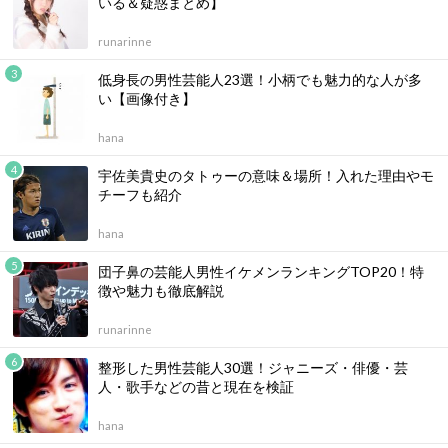
いる＆疑惑まとめ】
runarinne
低身長の男性芸能人23選！小柄でも魅力的な人が多
い【画像付き】
hana
宇佐美貴史のタトゥーの意味＆場所！入れた理由やモ
チーフも紹介
hana
団子鼻の芸能人男性イケメンランキングTOP20！特
徴や魅力も徹底解説
runarinne
整形した男性芸能人30選！ジャニーズ・俳優・芸
人・歌手などの昔と現在を検証
hana