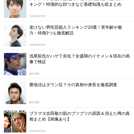
キング！特徴的な顔つきなど基礎知識も総まとめ
runarinne
老けない男性芸能人ランキング20選！実年齢や魅
力・特徴3つも徹底解説
runarinne
浅尾拓也がハゲて劣化？全盛期のイケメン＆現在の画
像で検証
passpi
勝地涼はダウン症？その真相や身長を徹底調査
passpi
ブラマヨ吉田敬の肌のブツブツの原因＆消えた噂の真
相まとめ【画像あり】
runarinne