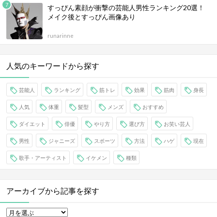
すっぴん素顔が衝撃の芸能人男性ランキング20選！
メイク後とすっぴん画像あり
runarinne
人気のキーワードから探す
芸能人
ランキング
筋トレ
効果
筋肉
身長
人気
体重
髪型
メンズ
おすすめ
ダイエット
俳優
やり方
選び方
お笑い芸人
男性
ジャニーズ
スポーツ
方法
ハゲ
現在
歌手・アーティスト
イケメン
種類
アーカイブから記事を探す