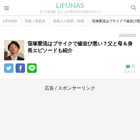
LIFUNAS
【プロ監修】おしゃれ男子向けWEBマガジン
LIFUNAS
芸能｜容姿系
芸能人の容姿・特徴
窪塚愛流はブサイクで歯並び悪
runarinne
窪塚愛流はブサイクで歯並び悪い？父と母＆身
長エピソードも紹介
0
コメント
広告 / スポンサーリンク