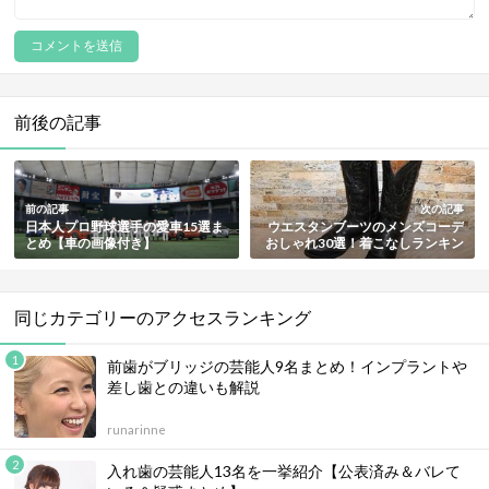
前後の記事
前の記事
次の記事
日本人プロ野球選手の愛車15選ま
ウエスタンブーツのメンズコーデ
とめ【車の画像付き】
おしゃれ30選！着こなしランキン
グ【最新版】
同じカテゴリーのアクセスランキング
前歯がブリッジの芸能人9名まとめ！インプラントや
差し歯との違いも解説
runarinne
入れ歯の芸能人13名を一挙紹介【公表済み＆バレて