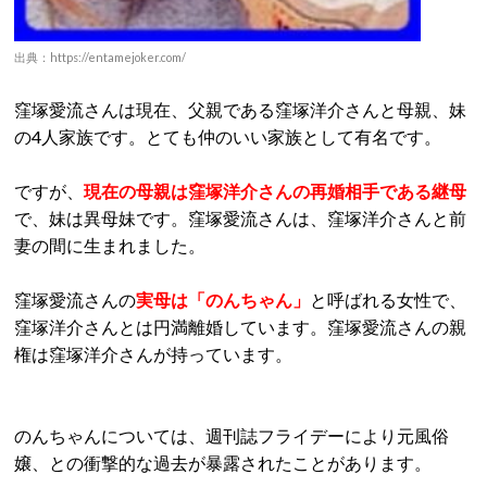
出典：https://entamejoker.com/
窪塚愛流さんは現在、父親である窪塚洋介さんと母親、妹
の4人家族です。とても仲のいい家族として有名です。
ですが、
現在の母親は窪塚洋介さんの再婚相手である継母
で、妹は異母妹です。窪塚愛流さんは、窪塚洋介さんと前
妻の間に生まれました。
窪塚愛流さんの
実母は「のんちゃん」
と呼ばれる女性で、
窪塚洋介さんとは円満離婚しています。窪塚愛流さんの親
権は窪塚洋介さんが持っています。
のんちゃんについては、週刊誌フライデーにより元風俗
嬢、との衝撃的な過去が暴露されたことがあります。