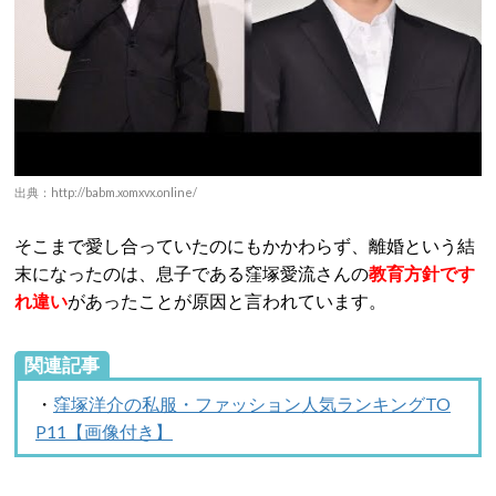
出典：http://babm.xomxvx.online/
そこまで愛し合っていたのにもかかわらず、離婚という結
末になったのは、息子である窪塚愛流さんの
教育方針です
れ違い
があったことが原因と言われています。
関連記事
・
窪塚洋介の私服・ファッション人気ランキングTO
P11【画像付き】