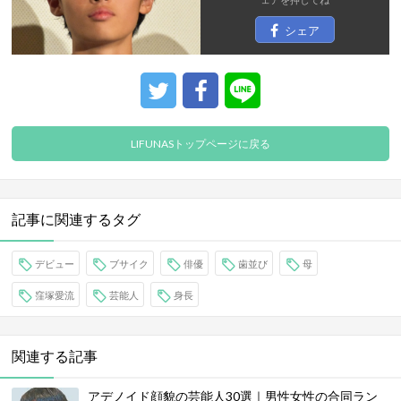
シェア
LIFUNASトップページに戻る
記事に関連するタグ
デビュー
ブサイク
俳優
歯並び
母
窪塚愛流
芸能人
身長
関連する記事
アデノイド顔貌の芸能人30選｜男性女性の合同ラン